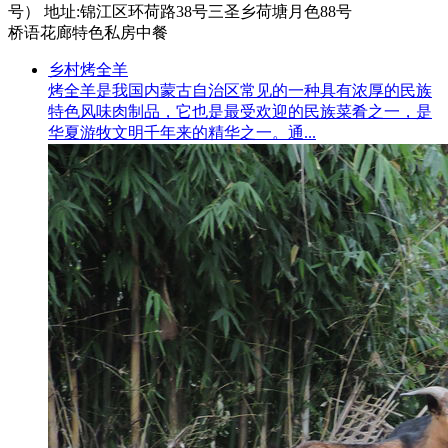
号） 地址:锦江区环荷路38号三圣乡荷塘月色88号
桥语花廊特色私房中餐
乡村烤全羊
烤全羊是我国内蒙古自治区常见的一种具有浓厚的民族
特色风味肉制品，它也是最受欢迎的民族菜肴之一，是
华夏游牧文明千年来的精华之一。通...