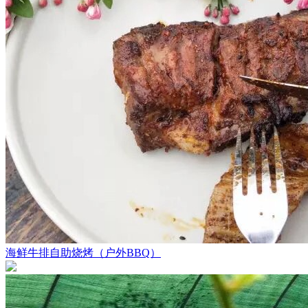
海鲜牛排自助烧烤（户外BBQ）