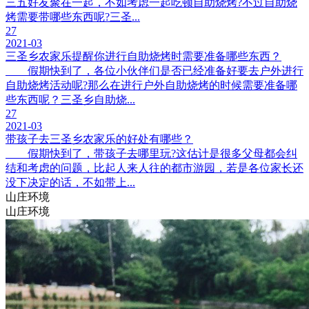
三五好友聚在一起，不如考虑一起吃顿自助烧烤?不过自助烧
烤需要带哪些东西呢?三圣...
27
2021-03
三圣乡农家乐提醒你进行自助烧烤时需要准备哪些东西？
假期快到了，各位小伙伴们是否已经准备好要去户外进行
自助烧烤活动呢?那么在进行户外自助烧烤的时候需要准备哪
些东西呢？三圣乡自助烧...
27
2021-03
带孩子去三圣乡农家乐的好处有哪些？
假期快到了，带孩子去哪里玩?这估计是很多父母都会纠
结和考虑的问题，比起人来人往的都市游园，若是各位家长还
没下决定的话，不如带上...
山庄环境
山庄环境