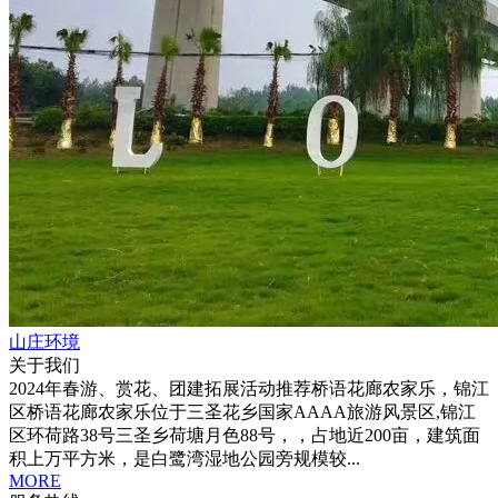
山庄环境
关于我们
2024年春游、赏花、团建拓展活动推荐桥语花廊农家乐，锦江
区桥语花廊农家乐位于三圣花乡国家AAAA旅游风景区,锦江
区环荷路38号三圣乡荷塘月色88号，，占地近200亩，建筑面
积上万平方米，是白鹭湾湿地公园旁规模较...
MORE