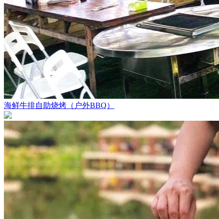
海鲜牛排自助烧烤（户外BBQ）