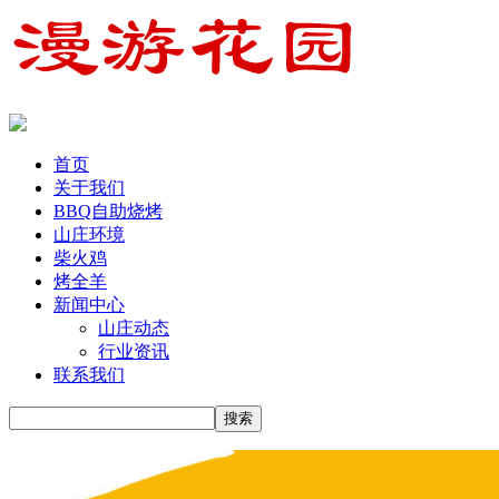
首页
关于我们
BBQ自助烧烤
山庄环境
柴火鸡
烤全羊
新闻中心
山庄动态
行业资讯
联系我们